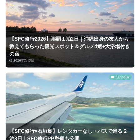
【SFC修行2026】那覇１泊2日｜沖縄出身の友人から
教えてもらった観光スポット＆グルメ4選+大浴場付き
の宿
2026年3月3日
たびの記録
【SFC修行×石垣島】レンタカーなし・バスで巡る２
泊3日｜SFC修行PP単価も公開