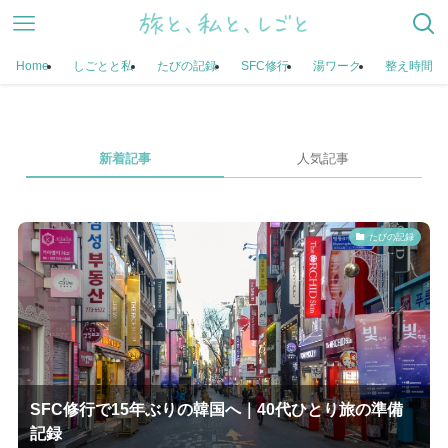
Home
しごとと私
たびの記録
SFC修行
湯ワーク
整え時間
新着記事
人気記事
たびの記録
SFC修行で15年ぶりの韓国へ｜40代ひとり旅の準備
記録